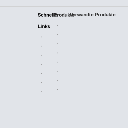
Verwandte Produkte
Schnelle
Produkte
Keramiklager
Links
Bearbeitete Teile
Heim
Kunststoffteile
Branchenlösungen
Kettenkettenräder
Über uns
Walzenketten
Verkaufsmarkt
Luftfilter
Herstellung
Messingventile
Nachricht
OEM-Teile
Kontaktiere uns