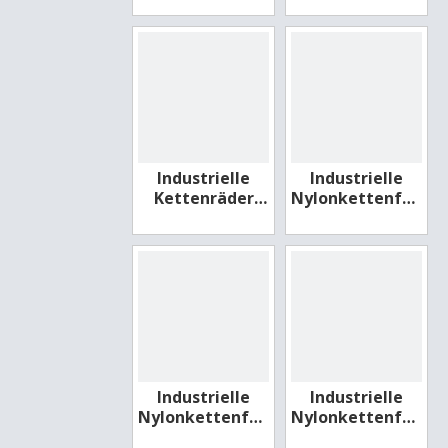
Maschinen
Gürtel
Industrielle
Industrielle
Kettenräder
Nylonkettenfahrz
aus Nylon für
für Marine
Fahrräder
Industrielle
Industrielle
Nylonkettenfahrzeuge
Nylonkettenfahrz
für den Aufzug
für Go Karts