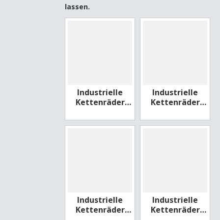
lassen.
Industrielle
Industrielle
Kettenräder
Kettenräder
aus Metall für
aus Nylon für
Motorräder
Elektroautos
Industrielle
Industrielle
Kettenräder
Kettenräder
aus Nylon für
aus Nylon für