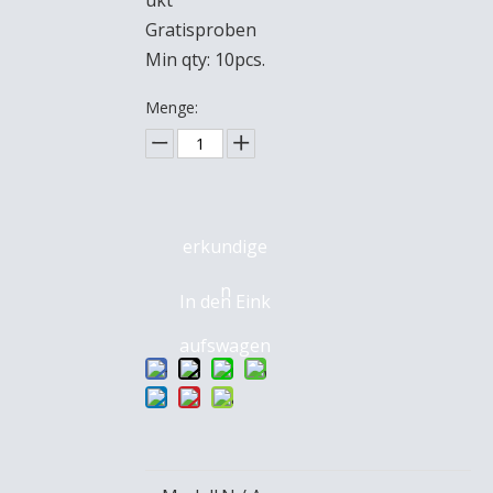
ukt
Gratisproben
Min qty: 10pcs.
Menge:
erkundige
n
In den Eink
aufswagen