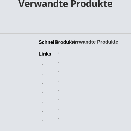
Verwandte Produkte
Verwandte Produkte
Schnelle
Produkte
Keramiklager
Links
Bearbeitete Teile
Heim
Kunststoffteile
Branchenlösungen
Kettenkettenräder
Über uns
Walzenketten
Verkaufsmarkt
Luftfilter
Herstellung
Messingventile
Nachricht
OEM-Teile
Kontaktiere uns