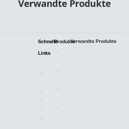
Verwandte Produkte
Verwandte Produkte
Schnelle
Produkte
Keramiklager
Links
Bearbeitete Teile
Heim
Kunststoffteile
Branchenlösungen
Kettenkettenräder
Über uns
Walzenketten
Verkaufsmarkt
Luftfilter
Herstellung
Messingventile
Nachricht
OEM-Teile
Kontaktiere uns