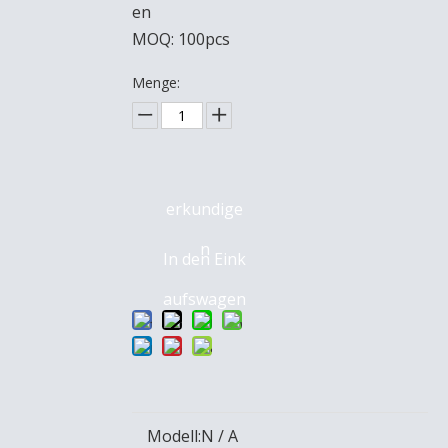
en
MOQ: 100pcs
Menge:
erkundige
n
In den Eink
aufswagen
Modell:
N / A