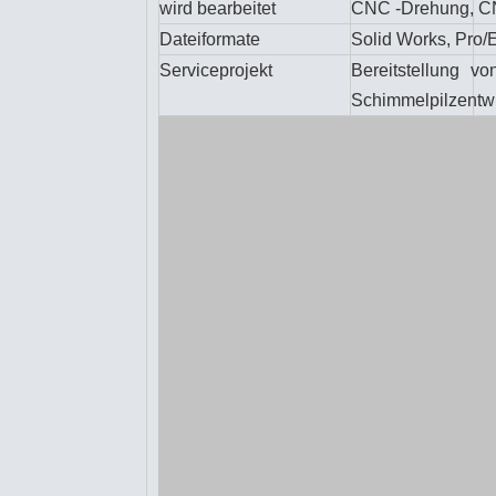
wird bearbeitet
CNC -Drehung, CN
Dateiformate
Solid Works, Pro/
Serviceprojekt
Bereitstellung v
Schimmelpilzentwi