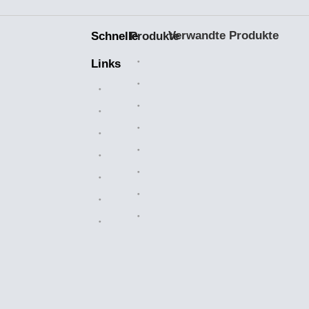
Verwandte Produkte
Schnelle
Produkte
Keramiklager
Links
Bearbeitete Teile
Heim
Kunststoffteile
Branchenlösungen
Kettenkettenräder
Über uns
Walzenketten
Verkaufsmarkt
Luftfilter
Herstellung
Messingventile
Nachricht
OEM-Teile
Kontaktiere uns