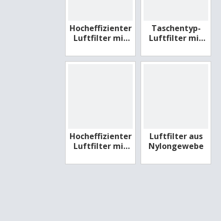
Hocheffizienter
Taschentyp-
Luftfilter mit
Luftfilter mit
Trennwand
mittlerem
Wirkungsgrad
F6
Hocheffizienter
Luftfilter aus
Luftfilter mit
Nylongewebe
Holzrahmen