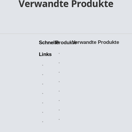
Verwandte Produkte
Verwandte Produkte
Schnelle
Produkte
Keramiklager
Links
Bearbeitete Teile
Heim
Kunststoffteile
Branchenlösungen
Kettenkettenräder
Über uns
Walzenketten
Verkaufsmarkt
Luftfilter
Herstellung
Messingventile
Nachricht
OEM-Teile
Kontaktiere uns