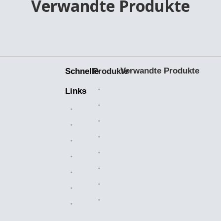
Verwandte Produkte
Verwandte Produkte
Schnelle
Produkte
Keramiklager
Links
Bearbeitete Teile
Heim
Kunststoffteile
Branchenlösungen
Kettenkettenräder
Über uns
Walzenketten
Verkaufsmarkt
Luftfilter
Herstellung
Messingventile
Nachricht
OEM-Teile
Kontaktiere uns