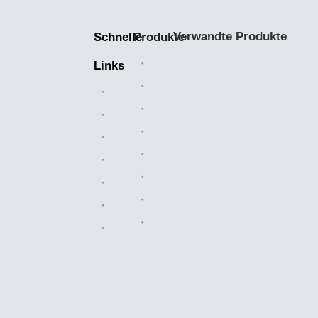
Verwandte Produkte
Schnelle
Produkte
Keramiklager
Links
Bearbeitete Teile
Heim
Kunststoffteile
Branchenlösungen
Kettenkettenräder
Über uns
Walzenketten
Verkaufsmarkt
Luftfilter
Herstellung
Messingventile
Nachricht
OEM-Teile
Kontaktiere uns