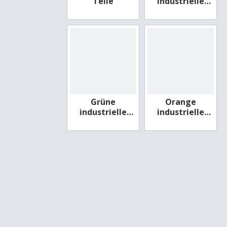
Teile
industrielle
Kunststoffteile
für
Lebensmittel
Grüne
Orange
industrielle
industrielle
Plastikteile für
Kunststoffteile
Lebensmittel
für
Lebensmittel